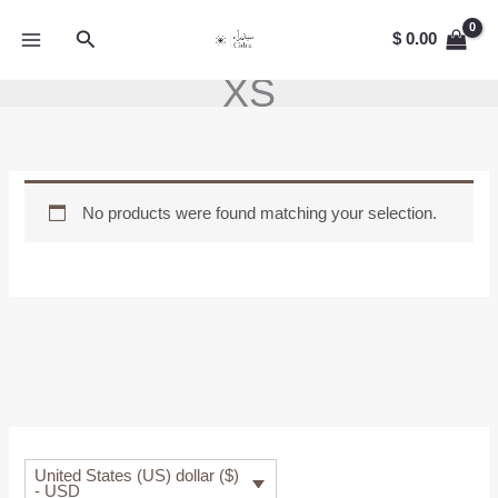
Skip
Search
to
$
0.00
content
XS
No products were found matching your selection.
United States (US) dollar ($)
- USD